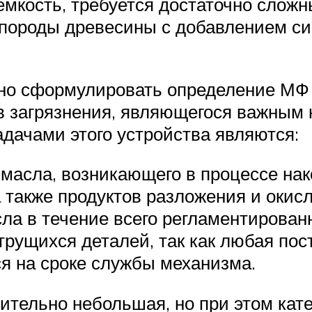
емкость, требуется достаточно слож
породы древесины с добавлением син
но сформулировать определение МФ к
в загрязнения, являющегося важным 
адачами этого устройства являются:
масла, возникающего в процессе нак
а также продуктов разложения и окис
а в течение всего регламентированн
рущихся деталей, так как любая пос
ся на сроке службы механизма.
ительно небольшая, но при этом кате