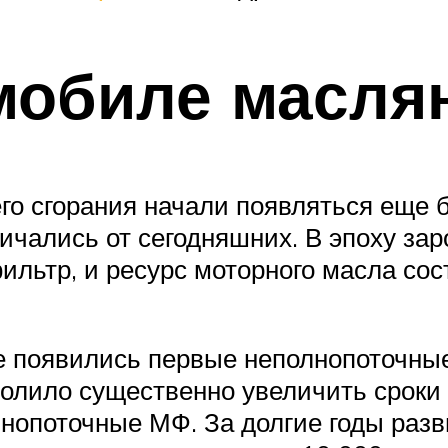
омобиле масля
о сгорания начали появляться еще б
ичались от сегодняшних. В эпоху за
ильтр, и ресурс моторного масла со
оре появились первые неполнопоточны
волило существенно увеличить сроки 
нопоточные МФ. За долгие годы раз