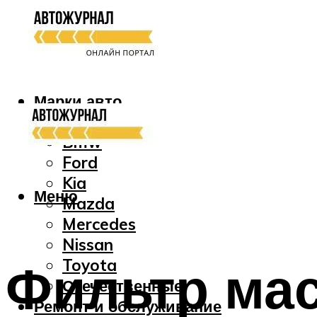
Марки авто
Audi
Bmw
Ford
Kia
Меню
Mazda
Mercedes
Nissan
Фильтр мас
Toyota
Отечественные
Ремонт и обслуживание