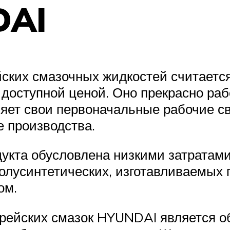
DAI
йских смазочных жидкостей считаетс
 доступной ценой. Оно прекрасно ра
яет свои первоначальные рабочие св
е производства.
укта обусловлена низкими затратами
полусинтетических, изготавливаемых
ом.
ейских смазок HYUNDAI является об