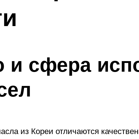
ти
 и сфера исп
сел
асла из Кореи отличаются качественн