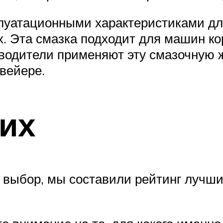
плуатационными характеристиками д
. Эта смазка подходит для машин кор
водители применяют эту смазочную 
нвейере.
их
 выбор, мы составили рейтинг лучш