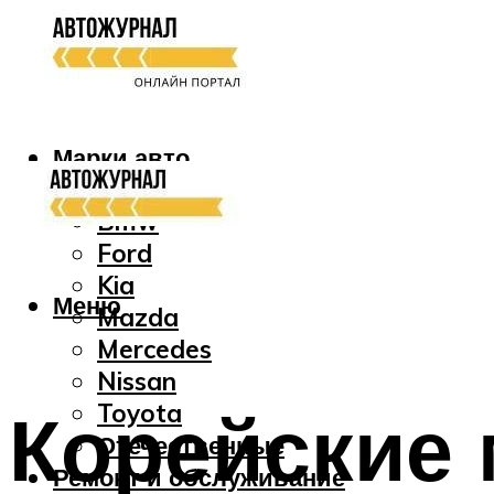
Марки авто
Audi
Bmw
Ford
Kia
Меню
Mazda
Mercedes
Nissan
Корейские 
Toyota
Отечественные
Ремонт и обслуживание