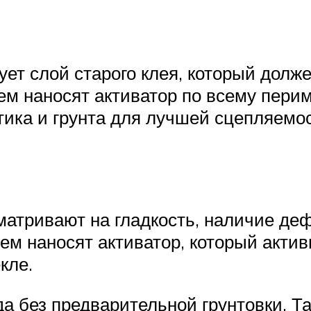
твует слой старого клея, который дол
ем наносят активатор по всему перим
тика и грунта для лучшей сцепляем
атривают на гладкость, наличие дефе
тем наносят активатор, который акти
кле.
 без предварительной грунтовки. Так