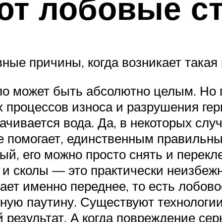
ют лобовые с
ные причины, когда возникает такая
о может быть абсолютно целым. Но пр
 процессов износа и разрушения гер
ачивается вода. Да, в некоторых слу
е помогает, единственным правильны
ый, его можно просто снять и перекл
и сколы — это практически неизбеж
дает именно переднее, то есть лобов
мную паутину. Существуют технологи
 результат. А когда повреждение сер