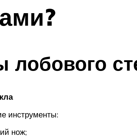
ками?
 лобового ст
кла
е инструменты:
ий нож;