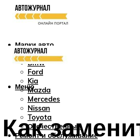
Марки авто
Audi
Bmw
Ford
Kia
Меню
Mazda
Mercedes
Nissan
Как замени
Toyota
Отечественные
Ремонт и обслуживание