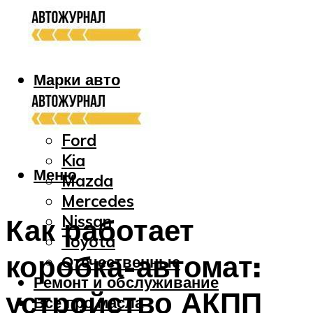
Марки авто
Audi
Bmw
Ford
Kia
Меню
Mazda
Mercedes
Nissan
Как работает
Toyota
коробка-автомат:
Отечественные
Ремонт и обслуживание
устройство АКПП
Все про масла