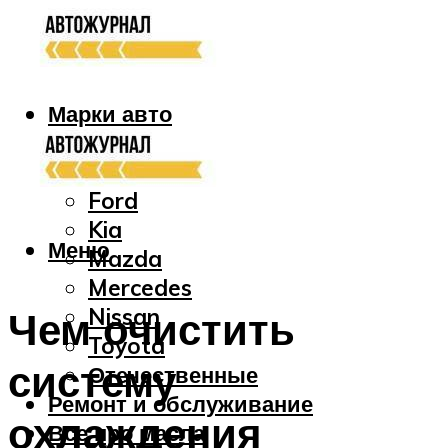
Марки авто
Audi
Bmw
Ford
Kia
Меню
Mazda
Mercedes
Nissan
Чем очистить
Toyota
систему
Отечественные
Ремонт и обслуживание
охлаждения
Все про масла