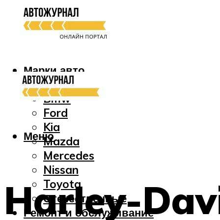
Марки авто
Audi
Bmw
Ford
Kia
Меню
Mazda
Mercedes
Nissan
Harley-Davi
Toyota
Отечественные
Ремонт и обслуживание