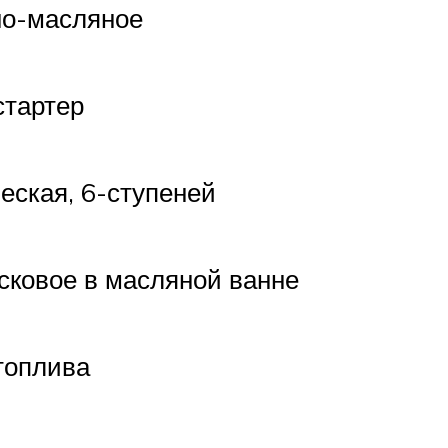
но-масляное
стартер
еская, 6-ступеней
сковое в масляной ванне
топлива