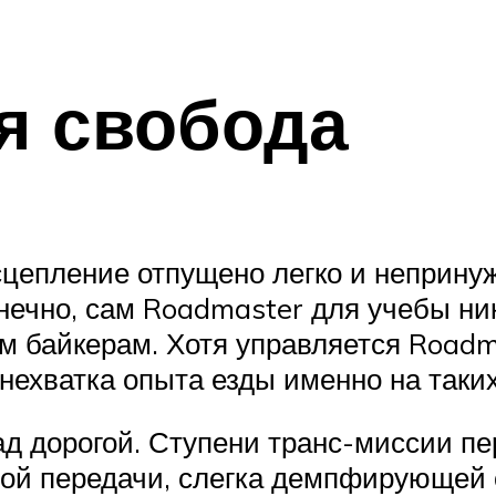
я свобода
 сцепление отпущено легко и неприну
онечно, сам Roadmaster для учебы ни
 байкерам. Хотя управляется Roadma
нехватка опыта езды именно на таки
ад дорогой. Ступени транс-миссии пе
енной передачи, слегка демпфирующе