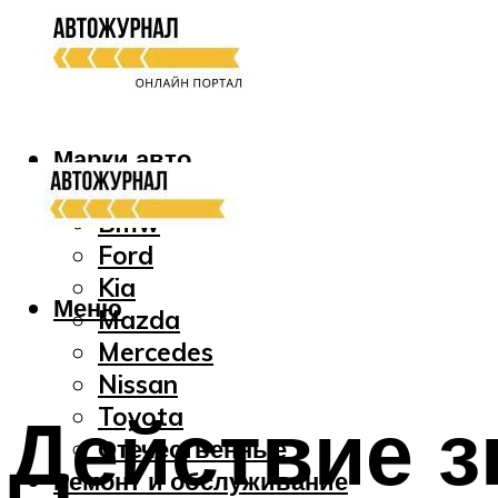
Марки авто
Audi
Bmw
Ford
Kia
Меню
Mazda
Mercedes
Nissan
Действие з
Toyota
Отечественные
Ремонт и обслуживание