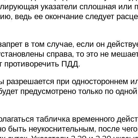
блирующая указатели сплошная или п
ю, ведь ее окончание следует расце
запрет в том случае, если он действу
 установлены справа, то это не мешае
ет противоречить ПДД.
ы разрешается при одностороннем и
будет предусмотрено только по одно
олагаться табличка временного дейс
о быть неукоснительным, после чего