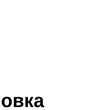
новка