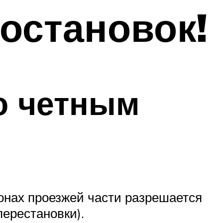
 остановок!
о четным
онах проезжей части разрешается
перестановки).