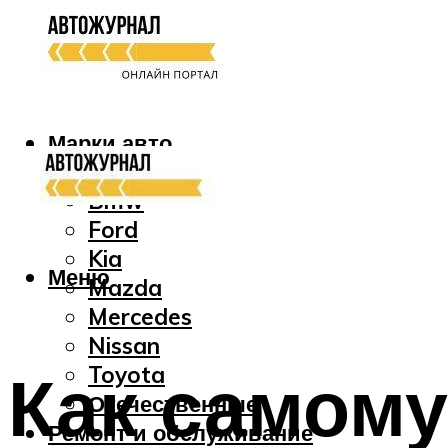
Марки авто
Audi
Bmw
Ford
Kia
Меню
Mazda
Mercedes
Nissan
Как самому
Toyota
Отечественные
Ремонт и обслуживание