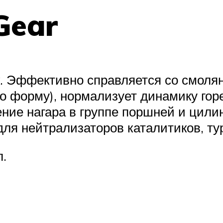
Gear
 Эффективно справляется со смолян
го форму), нормализует динамику го
ение нагара в группе поршней и цил
 для нейтрализаторов каталитиков, т
л.