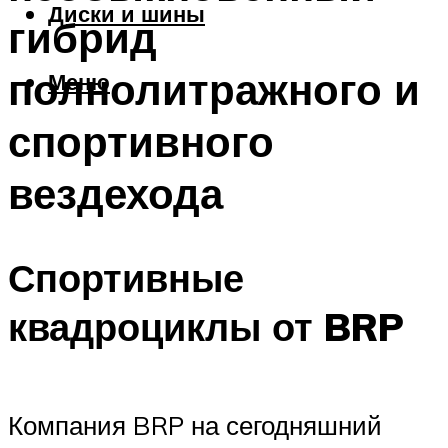
Диски и шины
гибрид
полнолитражного и
Меню
спортивного
вездехода
Спортивные
квадроциклы от BRP
Компания BRP на сегодняшний