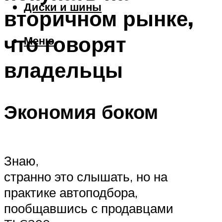
Диски и шины
вторичном рынке,
что говорят
Меню
владельцы
Экономия боком
Знаю,
странно это слышать, но на
практике автоподбора,
пообщавшись с продавцами