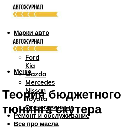
Марки авто
Audi
Bmw
Ford
Kia
Меню
Mazda
Mercedes
Nissan
Теория бюджетного
Toyota
тюнинга скутера
Отечественные
Ремонт и обслуживание
Все про масла