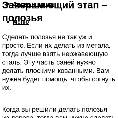
Завершающий этап –
Диски и шины
полозья
Меню
Сделать полозья не так уж и
просто. Если их делать из метала,
тогда лучше взять нержавеющую
сталь. Эту часть саней нужно
делать плоскими кованными. Вам
нужна будет помощь, чтобы согнуть
их.
Когда вы решили делать полозья
из дерева, тогда вам нужно сделать