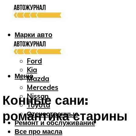
Марки авто
Audi
Bmw
Ford
Kia
Меню
Mazda
Mercedes
Nissan
Конные сани:
Toyota
романтика старины
Отечественные
Ремонт и обслуживание
Все про масла