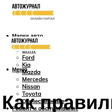
Марки авто
Audi
Bmw
Ford
Kia
Меню
Mazda
Mercedes
Nissan
Как правил
Toyota
Отечественные
Ремонт и обслуживание