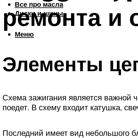
Все про масла
ремонта и
Диски и шины
Меню
Элементы це
Схема зажигания является важной ча
поедет. В схему входит катушка, све
Последний имеет вид небольшого бло