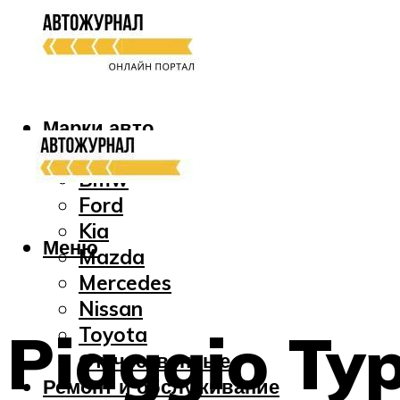
Марки авто
Audi
Bmw
Ford
Kia
Меню
Mazda
Mercedes
Nissan
Piaggio Ty
Toyota
Отечественные
Ремонт и обслуживание