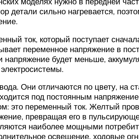
онских моделях нужно в передней час
ор детали сильно нагревается, поэто
ение.
нный ток, который поступает сначала
ывает переменное напряжение в посто
и напряжение будет меньше, аккумул
 электросистемы.
вода. Они отличаются по цвету, на 
аходится под постоянным напряжение
: это переменный ток. Желтый прово
яжение, превращая его в пульсирующе
вляются наиболее мощными потреби
лнительное освещение, ходовые огни