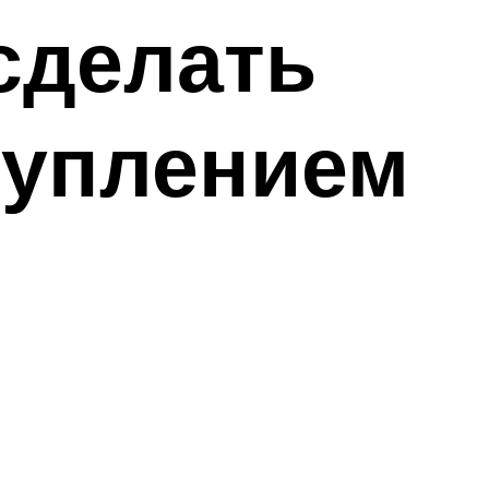
сделать
туплением