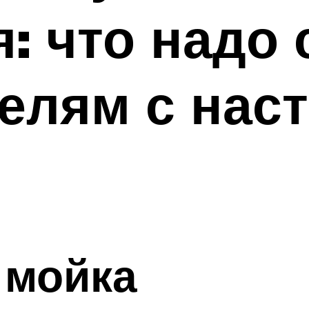
: что надо 
елям с нас
 мойка