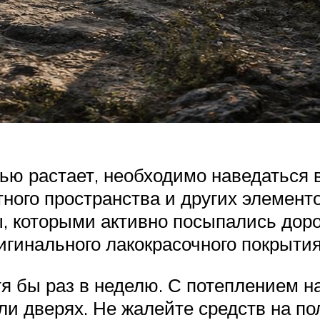
стью растает, необходимо наведаться
ного пространства и других элемент
ы, которыми активно посыпались доро
игинального лакокрасочного покрытия
я бы раз в неделю. С потеплением н
и дверях. Не жалейте средств на по