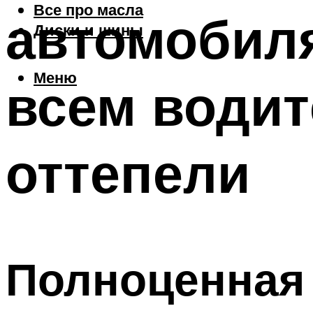
Все про масла
автомобиля
Диски и шины
Меню
всем водит
оттепели
Полноценная