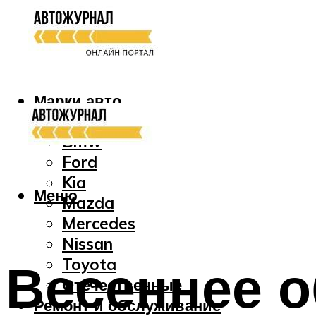
Марки авто
Audi
Bmw
Ford
Kia
Меню
Mazda
Mercedes
Nissan
Весеннее 
Toyota
Отечественные
Ремонт и обслуживание