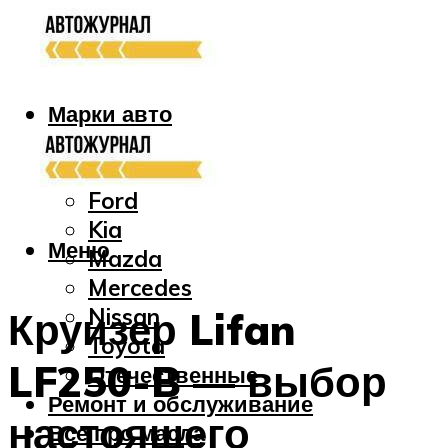
Марки авто
Audi
Bmw
Ford
Kia
Меню
Mazda
Mercedes
Nissan
Круизер Lifan
Toyota
LF250-B — выбор
Отечественные
Ремонт и обслуживание
настоящего
Все про масла