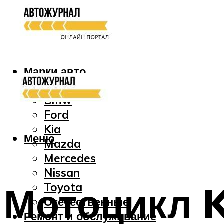
Марки авто
Audi
Bmw
Ford
Kia
Меню
Mazda
Mercedes
Nissan
Мотоцикл K
Toyota
Отечественные
Ремонт и обслуживание