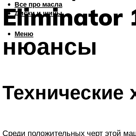
Все про масла
Eliminator
Диски и шины
Меню
нюансы
Технические 
Среди положительных черт этой маш