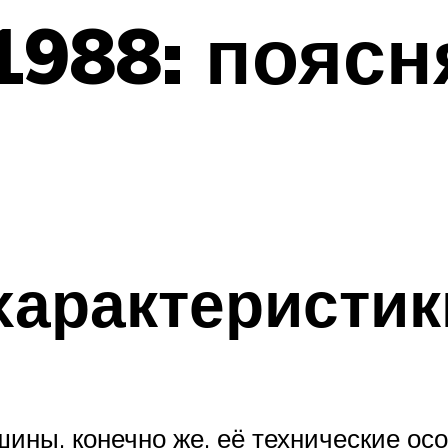
 1988: поясн
характеристик
ины, конечно же, её технические ос