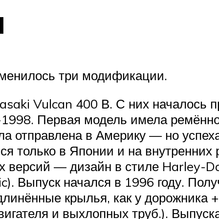
и
сменилось три модификации.
saki Vulcan 400 В. С них началось 
-1998. Первая модель имела ремённо
а отправлена в Америку — но успеха
я только в Японии и на внутренних 
х версий — дизайн в стиле Harley-Dav
c). Выпуск начался в 1996 году. Пол
Удлинённые крылья, как у дорожника 
вигателя и выхлопных труб.). Выпуск