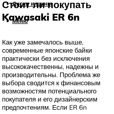
Стоит ли покупать
Диски и шины
Kawasaki ER 6n
Меню
Как уже замечалось выше,
современные японские байки
практически без исключения
высококачественны, надежны и
производительны. Проблема же
выбора сводится к финансовым
возможностям потенциального
покупателя и его дизайнерским
предпочтениям. Если ER 6n