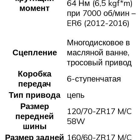
64 Нм (6,5 kgf*m)
момент
при 7000 об/мин –
ER6 (2012-2016)
Многодисковое в
Сцепление
масляной ванне,
тросовый привод
Коробка
6-ступенчатая
передач
Тип привода
цепь
Размер
120/70-ZR17 M/C
передней
58W
шины
Размер задней
160/60-ZR17 M/C