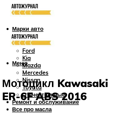
Марки авто
Audi
Bmw
Ford
Kia
Меню
Mazda
Mercedes
Nissan
Мотоцикл Kawasaki
Toyota
ER-6F ABS 2016
Отечественные
Ремонт и обслуживание
Все про масла