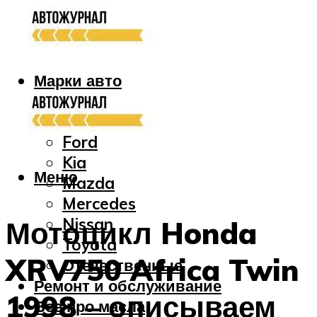
Марки авто
Audi
Bmw
Ford
Kia
Меню
Mazda
Mercedes
Nissan
Мотоцикл Honda
Toyota
XRV750 Africa Twin
Отечественные
Ремонт и обслуживание
1998 – описываем
Все про масла