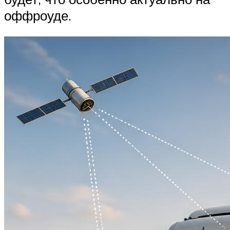
оффроуде.