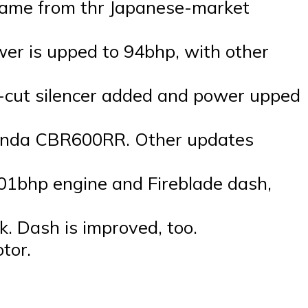
rame from thr Japanese-market
wer is upped to 94bhp, with other
sh-cut silencer added and power upped
Honda CBR600RR. Other updates
01bhp engine and Fireblade dash,
. Dash is improved, too.
tor.