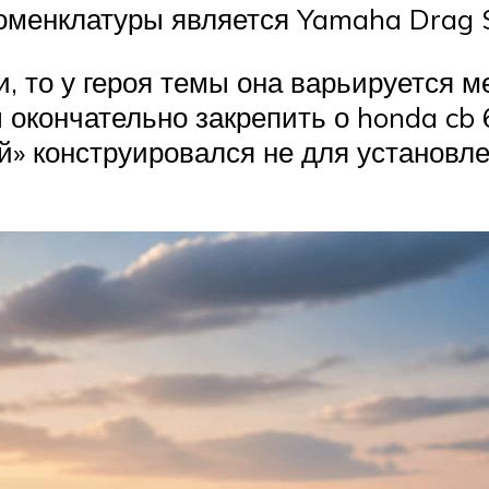
оменклатуры является Yamaha Drag S
, то у героя темы она варьируется м
бы окончательно закрепить о honda c
» конструировался не для установле