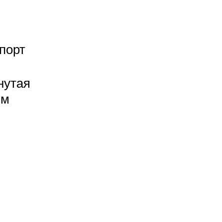
порт
нутая
мм