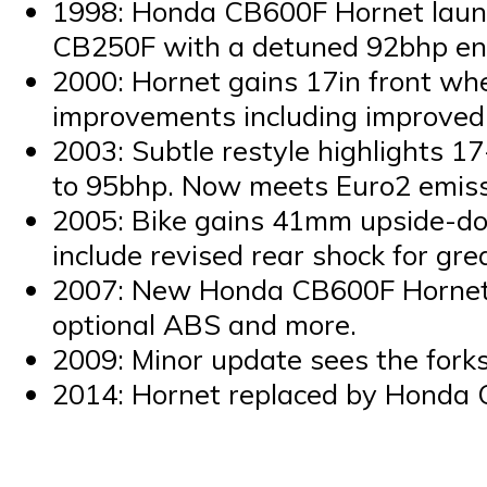
1998: Honda CB600F Hornet launc
CB250F with a detuned 92bhp eng
2000: Hornet gains 17in front whe
improvements including improved
2003: Subtle restyle highlights 1
to 95bhp. Now meets Euro2 emiss
2005: Bike gains 41mm upside-d
include revised rear shock for gre
2007: New Honda CB600F Hornet la
optional ABS and more.
2009: Minor update sees the fork
2014: Hornet replaced by Honda C