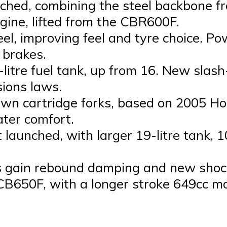
hed, combining the steel backbone f
ine, lifted from the CBR600F.
el, improving feel and tyre choice. Po
 brakes.
7-litre fuel tank, up from 16. New sla
ions laws.
own cartridge forks, based on 2005 
ater comfort.
unched, with larger 19-litre tank, 1
s gain rebound damping and new shock
B650F, with a longer stroke 649cc mo