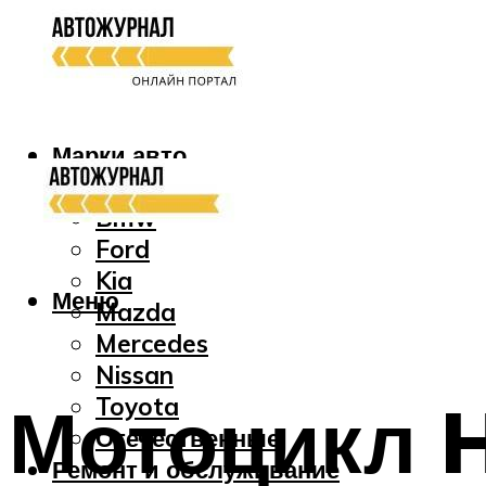
Марки авто
Audi
Bmw
Ford
Kia
Меню
Mazda
Mercedes
Nissan
Мотоцикл H
Toyota
Отечественные
Ремонт и обслуживание