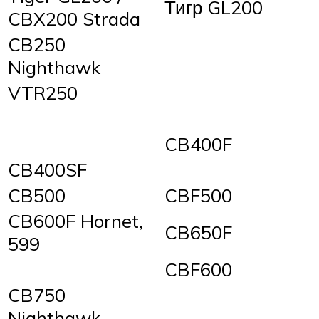
Тигр GL200
CBX200 Strada
CB250
Nighthawk
VTR250
CB400F
CB400SF
CB500
CBF500
CB600F Hornet,
CB650F
599
CBF600
CB750
Nighthawk