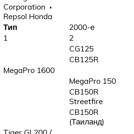
Corporation
·
Repsol Honda
Тип
2000-е
1
2
CG125
CB125R
MegaPro 1600
MegaPro 150
CB150R
Streetfire
CB150R
(Таиланд)
Tiger GL200 /