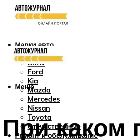
Марки авто
Audi
Bmw
Ford
Kia
Меню
Mazda
Mercedes
Nissan
При каком 
Toyota
Отечественные
Ремонт и обслуживание