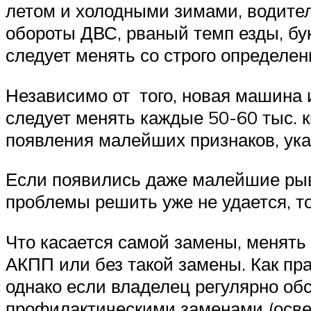
летом и холодными зимами, водитель
обороты ДВС, рваный темп езды, бук
следует менять со строго определе
Независимо от того, новая машина 
следует менять каждые 50-60 тыс. к
появления малейших признаков, ук
Если появились даже малейшие рывк
проблемы решить уже не удается, то
Что касается самой замены, менять
АКПП или без такой замены. Как п
однако если владелец регулярно об
профилактическими заменами (осве