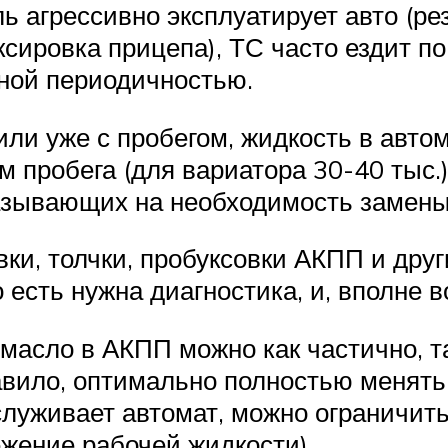
 агрессивно эксплуатирует авто (рез
сировка прицепа), ТС часто ездит по
нной периодичностью.
или уже с пробегом, жидкость в авт
м пробега (для вариатора 30-40 тыс.)
азывающих на необходимость замены
и, толчки, пробуксовки АКПП и друг
 есть нужна диагностика, и, вполне 
 масло в АКПП можно как частично, т
равило, оптимально полностью менят
служивает автомат, можно ограничит
жение рабочей жидкости).