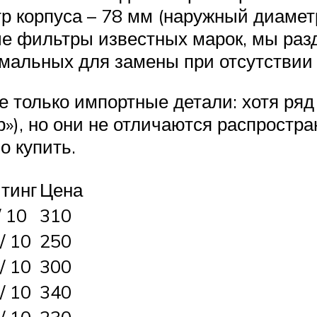
р корпуса – 78 мм (наружный диаметр
 фильтры известных марок, мы разде
альных для замены при отсутствии д
ие только импортные детали: хотя ря
»), но они не отличаются распростра
о купить.
тинг
Цена
/ 10
310
 / 10
250
 / 10
300
 / 10
340
 / 10
230