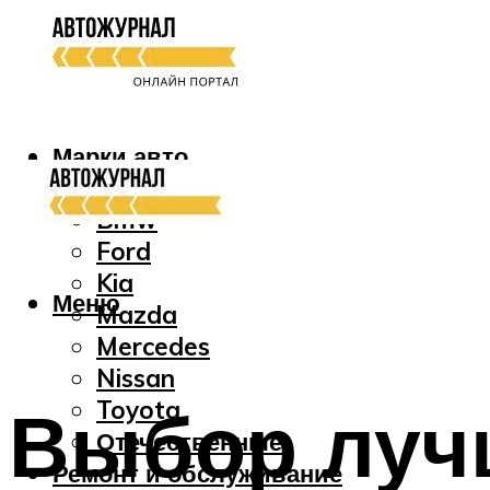
Марки авто
Audi
Bmw
Ford
Kia
Меню
Mazda
Mercedes
Nissan
Выбор луч
Toyota
Отечественные
Ремонт и обслуживание