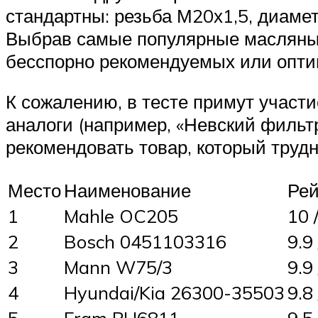
стандартны: резьба М20х1,5, диамет
Выбрав самые популярные масляные
бесспорно рекомендуемых или оптим
К сожалению, в тесте примут участ
аналоги (например, «Невский фильтр
рекомендовать товар, который трудн
Место
Наименование
Рей
1
Mahle OC205
10 
2
Bosch 0451103316
9.9
3
Mann W75/3
9.9
4
Hyundai/Kia 26300-35503
9.8
5
Fram PH6811
9.5