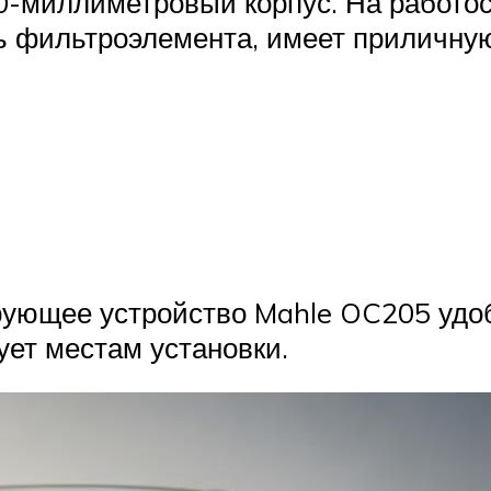
0-миллиметровый корпус. На работос
трь фильтроэлемента, имеет приличну
рующее устройство Mahle OC205 удо
ует местам установки.