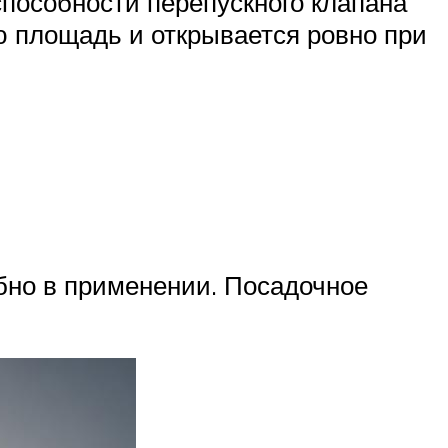
пособности перепускного клапана
ю площадь и открывается ровно при
бно в применении. Посадочное