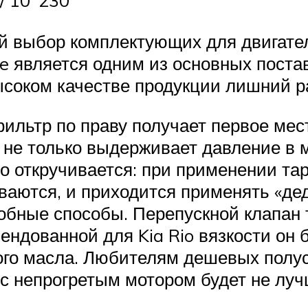
ый выбор комплектующих для двигате
le является одним из основных пост
высоком качестве продукции лишний р
ьтр по праву получает первое мест
 не только выдерживает давление в 
но откручивается: при применении та
ваются, и приходится применять «де
обные способы. Перепускной клапан 
ендованной для Kia Rio вязкости он
ого масла. Любителям дешевых полус
 с непрогретым мотором будет не лу