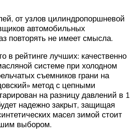
лей, от узлов цилиндропоршневой
авщиков автомобильных
аз повторять не имеет смысла.
о в рейтинге лучших: качественно
масляной системе при холодном
рельчатых съемников грани на
довский» метод с цепными
тарирован на разницу давлений в 1
 будет надежно закрыт, защищая
интетических масел зимой стоит
чшим выбором.