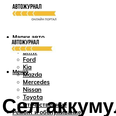
Марки авто
Audi
Bmw
Ford
Kia
Меню
Mazda
Mercedes
Nissan
Сел аккуму
Toyota
Отечественные
Ремонт и обслуживание