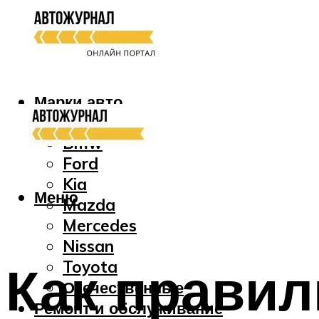
Марки авто
Audi
Bmw
Ford
Kia
Меню
Mazda
Mercedes
Nissan
Как правил
Toyota
Отечественные
Ремонт и обслуживание