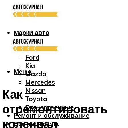
Марки авто
Audi
Bmw
Ford
Kia
Меню
Mazda
Mercedes
Nissan
Как
Toyota
отремонтировать
Отечественные
Ремонт и обслуживание
коленвал
Все про масла