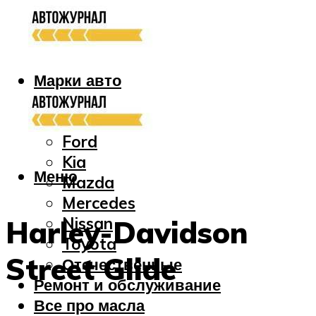
Марки авто
Audi
Bmw
Ford
Kia
Меню
Mazda
Mercedes
Nissan
Harley-Davidson
Toyota
Street Glide
Отечественные
Ремонт и обслуживание
Все про масла