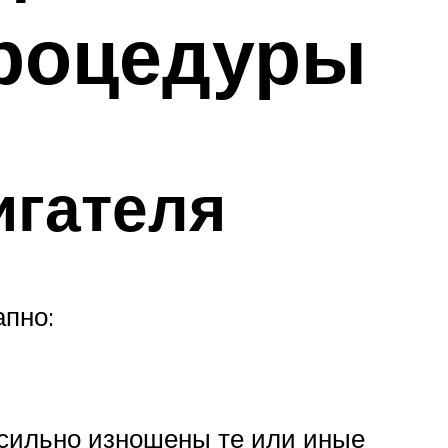
процедуры
игателя
апно:
 сильно изношены те или иные