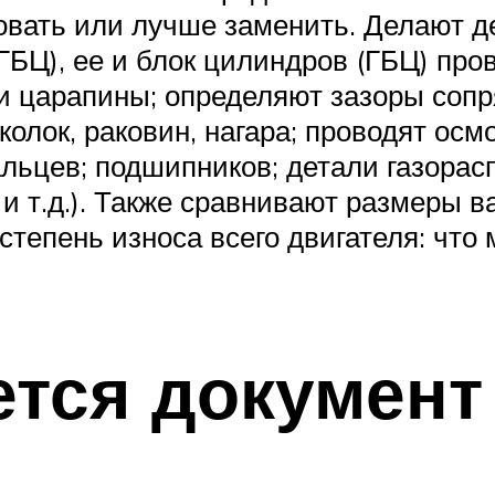
вать или лучше заменить. Делают деф
ГБЦ), ее и блок цилиндров (ГБЦ) про
и царапины; определяют зазоры соп
олок, раковин, нагара; проводят осм
льцев; подшипников; детали газорас
и т.д.). Также сравнивают размеры в
тепень износа всего двигателя: что м
ется документ