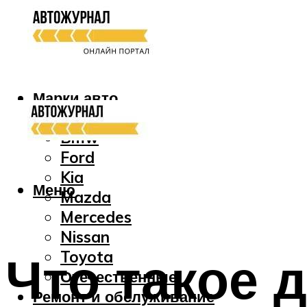
Марки авто
Audi
Bmw
Ford
Kia
Меню
Mazda
Mercedes
Nissan
Что такое 
Toyota
Отечественные
Ремонт и обслуживание