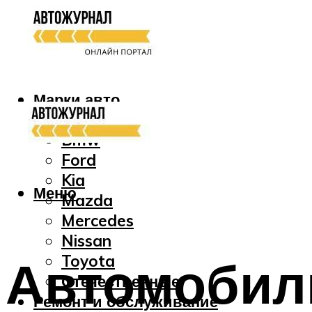
Марки авто
Audi
Bmw
Ford
Kia
Меню
Mazda
Mercedes
Nissan
Автомобил
Toyota
Отечественные
Ремонт и обслуживание