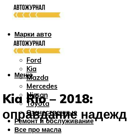
Марки авто
Audi
Bmw
Ford
Kia
Меню
Mazda
Mercedes
Nissan
Kia Rio – 2018:
Toyota
оправдание надежд
Отечественные
Ремонт и обслуживание
Все про масла